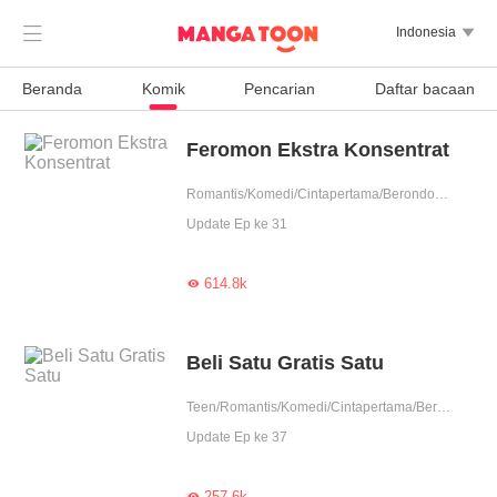

Indonesia

Beranda
Komik
Pencarian
Daftar bacaan
Feromon Ekstra Konsentrat
Romantis/Komedi/Cintapertama/Berondong/Ketos/Badboy/Perjodohan/Reinkarnasi/Balas Dendam/Pembunuhan/Detektif/Contributor
Update Ep ke 31
614.8k

Beli Satu Gratis Satu
Teen/Romantis/Komedi/Cintapertama/Berondong/Ketos/Badboy/Nikahkontrak/Perjodohan/Detektif/Contributor
Update Ep ke 37
257.6k
