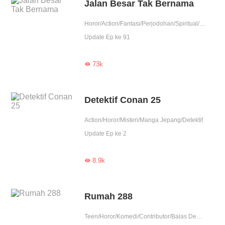
Jalan Besar Tak Bernama
Horor/Action/Fantasi/Perjodohan/Spiritual/Balas Dendam/Vampire/Kultivasi/Pembunuhan/Detektif/Mutan/Contributor
Update Ep ke 91
73k

Detektif Conan 25
Action/Horor/Misteri/Manga Jepang/Detektif
Update Ep ke 2
8.9k

Rumah 288
Teen/Horor/Komedi/Contributor/Balas Dendam/Indigo/Detektif