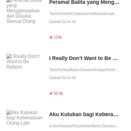
Peramal Balita yang Menggemaskan dan Disukai Semua Orang
Teen/Komedi/Cintapertama/Berondong/Ketos/Badboy/Perjodohan/Spiritual/Balas Dendam/Pembunuhan/Detektif/Contributor
Update Ep ke 26
133k

I Really Don’t Want to Be Reborn
Teen/Fantasi/Balas Dendam/Indigo/Pembunuhan/Detektif/Contributor
Update Ep ke 56
52.8k

Aku Kutukan bagi Keberadaan Orang Lain
Action/Fantasi/Perjodohan/Balas Dendam/Vampire/Kultivasi/Pembunuhan/Detektif/Contributor