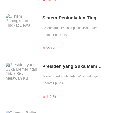
Sistem Peningkatan Tingkat Dewa
Action/Fantasi/Ketos/Spiritual/Balas Dendam/Kultivasi/Pembunuhan/Detektif/Zombie/Contributor
Update Ep ke 179
953.2k

Presiden yang Suka Memerintah Tidak Bisa Melawan Ku
Teen/Komedi/Cintapertama/Berondong/Ketos/Badboy/Dosen/Nikahkontrak/Perjodohan/Detektif/Contributor
Update Ep ke 45
112.6k
