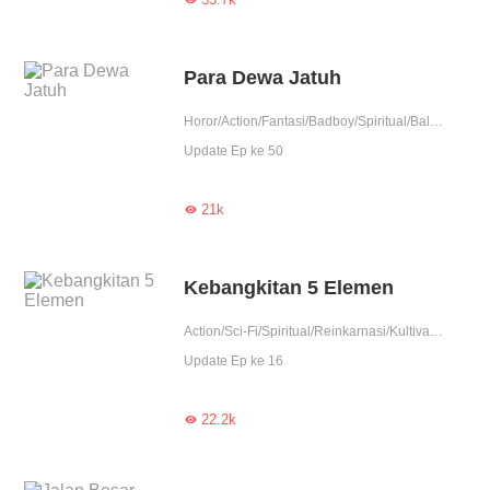
Para Dewa Jatuh
Horor/Action/Fantasi/Badboy/Spiritual/Balas Dendam/Vampire/Indigo/Pembunuhan/Detektif/Contributor
Update Ep ke 50
21k

Kebangkitan 5 Elemen
Action/Sci-Fi/Spiritual/Reinkarnasi/Kultivasi/Pendekar/Pembunuhan/Detektif/Zombie/Mutan/Contributor
Update Ep ke 16
22.2k
