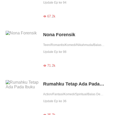
Update Ep ke 94
67.2k

Nona Forensik
Teen/Romantis/Komedi/Nikahmuda/Balas Dendam/Pembunuhan/Detektif/Contributor
Update Ep ke 98
71.2k

Rumahku Tetap Ada Pada Ibuku
Action/Fantasi/Komedi/Spiritual/Balas Dendam/Kultivasi/Indigo/Pembunuhan/Detektif/Contributor
Update Ep ke 36
35.7k
