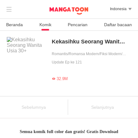

Indonesia

Beranda
Komik
Pencarian
Daftar bacaan
Kekasihku Seorang Wanita Usia 30+
Romantis/Romansa Modern/Fiksi Modern/Asmara/Urban/Penyembuhan/Perbedaan usia/Ditakdirkan/Setia/Shota/Wanita perkasa
Update Ep ke 121
32.9M

Sebelumnya
Selanjutnya
Semua komik full color dan gratis! Gratis Download