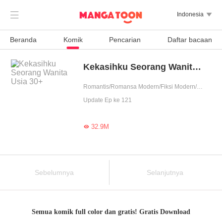

Indonesia

Beranda
Komik
Pencarian
Daftar bacaan
Kekasihku Seorang Wanita Usia 30+
Romantis/Romansa Modern/Fiksi Modern/Asmara/Urban/Penyembuhan/Perbedaan usia/Ditakdirkan/Setia/Shota/Wanita perkasa
Update Ep ke 121
32.9M

Sebelumnya
Selanjutnya
Semua komik full color dan gratis! Gratis Download