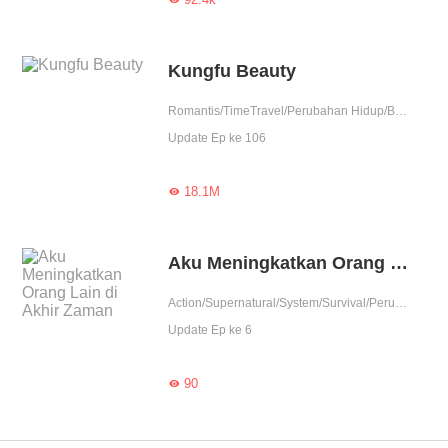
Kungfu Beauty
Romantis/TimeTravel/Perubahan Hidup/Berubah manjadi cantik
Update Ep ke 106
18.1M

Aku Meningkatkan Orang Lain di Akhir Zaman
Action/Supernatural/System/Survival/Perubahan Hidup
Update Ep ke 6
90
