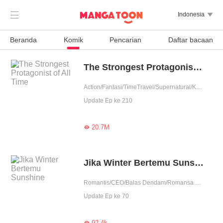

Indonesia

Beranda
Komik
Pencarian
Daftar bacaan
The Strongest Protagonist of All Time
Action/Fantasi/TimeTravel/Supernatural/Kultivasi/Perubahan Hidup
Update Ep ke 210
20.7M

Jika Winter Bertemu Sunshine
Romantis/CEO/Balas Dendam/Romansa Modern/Urban/Perubahan Hidup
Update Ep ke 70
92.4k
