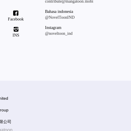
contribute@mangatoon.mobi
Bahasa indonesia

@NovelToonIND
Facebook
Instagram

@noveltoon_ind
INS
ited
roup
有限公司
gatoon