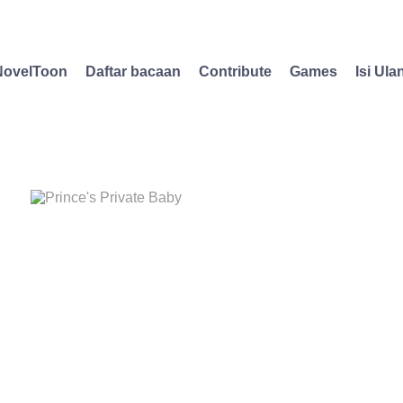
NovelToon
Daftar bacaan
Contribute
Games
Isi Ula