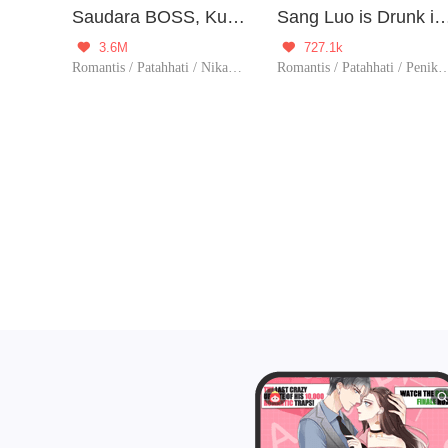
Saudara BOSS, Kubenci Kamu!
Sang Luo is Drunk in the So
3.6M
727.1k


Romantis / Patahhati / Nikahkontrak / CEO / Urban / Drama / Posesif / Pertemuan tak terduga / Berbaikan / Penurut / Tamat
Romantis / Patahhati / Penikahan Kontrak / Pertemuan tak 