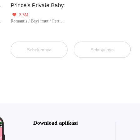
uth Wind
Prince's Private Baby
3.6M

terduga / Pasangan mani
Romantis / Bayi imut / Pertemuan tak terduga
Sebelumnya
Selanjutnya
Download aplikasi