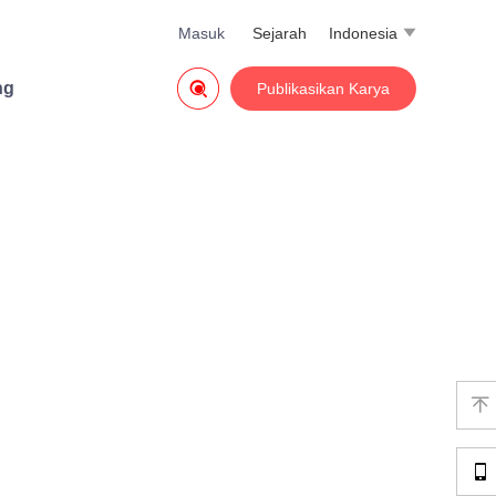
Masuk
Sejarah
Indonesia


ng
Publikasikan Karya

