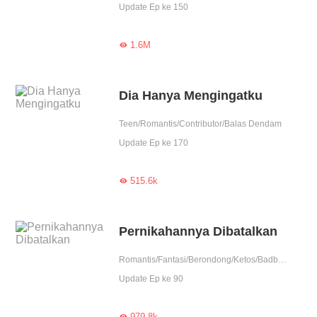
Update Ep ke 150
1.6M

Dia Hanya Mengingatku
Teen/Romantis/Contributor/Balas Dendam
Update Ep ke 170
515.6k

Pernikahannya Dibatalkan
Romantis/Fantasi/Berondong/Ketos/Badboy/Perjodohan/Nikahmuda/Balas Dendam/Pembunuhan/Contributor
Update Ep ke 90
979.8k
