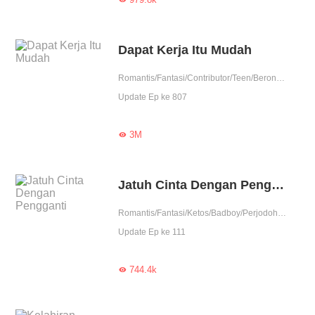
Dapat Kerja Itu Mudah
Romantis/Fantasi/Contributor/Teen/Berondong/Balas Dendam
Update Ep ke 807
3M

Jatuh Cinta Dengan Pengganti
Romantis/Fantasi/Ketos/Badboy/Perjodohan/Duniahiburan/Balas Dendam/Contributor
Update Ep ke 111
744.4k
