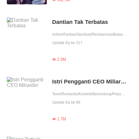
Dantian Tak Terbatas
Action/Fantasi/Spiritual/Reinkarnasi/Balas Dendam/Kultivasi/Contributor
Update Ep ke 317
2.5M

Istri Pengganti CEO Miliarder
Teen/Romantis/Komedi/Berondong/Perjodohan/Duda/Balas Dendam/Pembunuhan/Contributor
Update Ep ke 98
1.7M
