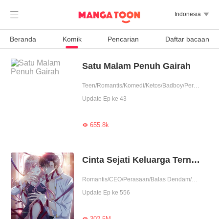

Indonesia

Beranda
Komik
Pencarian
Daftar bacaan
Satu Malam Penuh Gairah
Teen/Romantis/Komedi/Ketos/Badboy/Perjodohan/Nikahmuda/Balas Dendam/Pembunuhan/Contributor
Update Ep ke 43
655.8k

Cinta Sejati Keluarga Ternama
Romantis/CEO/Perasaan/Balas Dendam/Asmara/Urban/Pengkhianatan/One Night Stand/Posesif/Drama
Update Ep ke 556
302.5M
