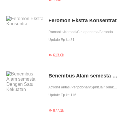
Feromon Ekstra Konsentrat
Romantis/Komedi/Cintapertama/Berondong/Ketos/Badboy/Perjodohan/Reinkarnasi/Balas Dendam/Pembunuhan/Detektif/Contributor
Update Ep ke 31
613.6k

Benembus Alam semesta Dengan Satu Kekuatan
Action/Fantasi/Perjodohan/Spiritual/Reinkarnasi/Balas Dendam/Kultivasi/Indigo/Contributor
Update Ep ke 116
877.1k
