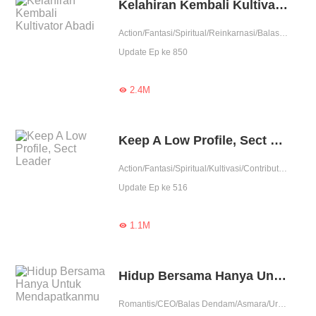
Kelahiran Kembali Kultivator Abadi
Action/Fantasi/Spiritual/Reinkarnasi/Balas Dendam/Kultivasi/Pembunuhan/Contributor
Update Ep ke 850
2.4M

Keep A Low Profile, Sect Leader
Action/Fantasi/Spiritual/Kultivasi/Contributor/Reinkarnasi/Balas Dendam/Pembunuhan
Update Ep ke 516
1.1M

Hidup Bersama Hanya Untuk Mendapatkanmu
Romantis/CEO/Balas Dendam/Asmara/Urban/Perubahan Hidup/Tinggal bersama/Kesayangan