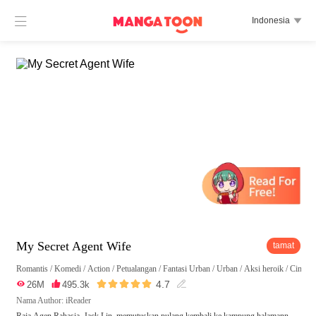

Indonesia

My Secret Agent Wife
tamat
Romantis
/
Komedi
/
Action
/
Petualangan
/
Fantasi Urban
/
Urban
/
Aksi heroik
/
Cinta s





4.7

26M

495.3k

Nama Author: iReader
Raja Agen Rahasia, Jack Lin, memutuskan pulang kembali ke kampung halamann