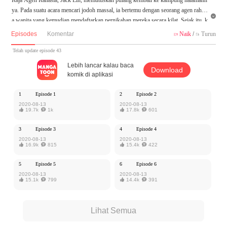
ya. Pada suatu acara mencari jodoh massal, ia bertemu dengan seorang agen rahasi

a wanita yang kemudian mendaftarkan pernikahan mereka secara kilat. Sejak itu, k
ehidupan Jack Lin menjadi lebih penuh warna dan kejutan
Episodes
Komentar
Naik
/
Turun


Karya ini diterbitkan atas izin MangaToon iReader, isi konten hanyalah pandangan
Telah update episode 43
pribadi pembuatnya, tidak mewakili MangaToon sendiri
Lebih lancar kalau baca
Download
komik di aplikasi
1
Episode 1
2
Episode 2
2020-08-13
2020-08-13

19.7k

1k

17.8k

601
3
Episode 3
4
Episode 4
2020-08-13
2020-08-13

16.9k

815

15.4k

422
5
Episode 5
6
Episode 6
2020-08-13
2020-08-13

15.1k

799

14.4k

391
Lihat Semua