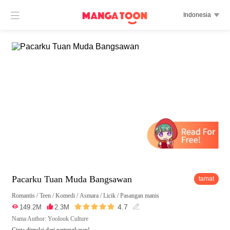

Indonesia

Pacarku Tuan Muda Bangsawan
tamat
Romantis
/
Teen
/
Komedi
/
Asmara
/
Licik
/
Pasangan manis





4.7

149.2M

2.3M

Nama Author: Yoolook Culture
Cinta dimulai dari pertengkaran!