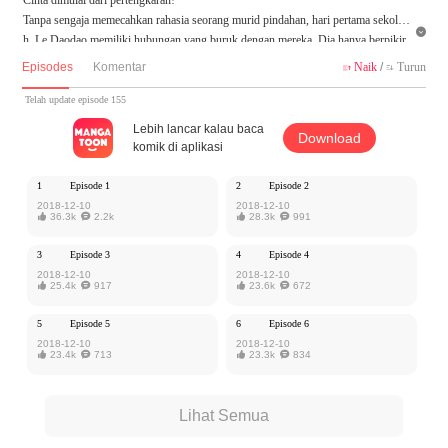
Tanpa sengaja memecahkan rahasia seorang murid pindahan, hari pertama sekola

h, Le Daodao memiliki hubungan yang buruk dengan mereka. Dia hanya berpikir
ingin memberikan mereka pelajaran, namun ternyata mendapatkan pengakuan pera
Episodes
Komentar
Naik
/
Turun


saan dari mereka. Ada apa ini, kenapa tiba-tiba ingin menikahinya?
Telah update episode 155
Karya ini diterbitkan atas izin MangaToon Yoolook Culture, isi konten hanyalah p
Lebih lancar kalau baca
Download
andangan pribadi pembuatnya, tidak mewakili MangaToon sendiri
komik di aplikasi
1
Episode 1
2
Episode 2
2018-12-10
2018-12-10

36.3k

2.2k

28.3k

991
3
Episode 3
4
Episode 4
2018-12-10
2018-12-10

25.4k

917

23.6k

672
5
Episode 5
6
Episode 6
2018-12-10
2018-12-10

23.4k

713

23.3k

834
Lihat Semua