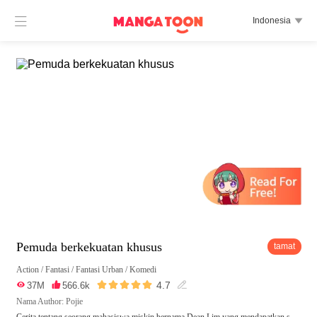

Indonesia

Pemuda berkekuatan khusus
tamat
Action
/
Fantasi
/
Fantasi Urban
/
Komedi





4.7

37M

566.6k

Nama Author: Pojie
Cerita tentang seorang mahasiswa miskin bernama Dean Lim yang mendapatkan s