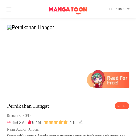

Indonesia

Pernikahan Hangat
tamat
Romantis
/
CEO





4.8

359.2M

6.4M

Nama Author: iCiyuan
Secara tidak sengaja, Presdir yang memimpin negeri ini jatuh cinta pada iparnya se