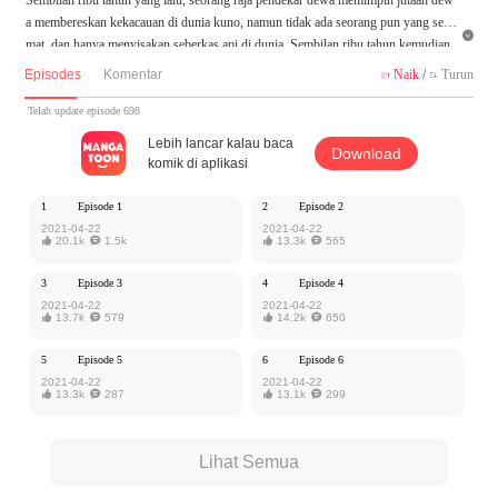
a membereskan kekacauan di dunia kuno, namun tidak ada seorang pun yang sela

mat, dan hanya menyisakan seberkas api di dunia. Sembilan ribu tahun kemudian,
Ye Chen, seorang murid yang diusir dari perguruannya, secara kebetulan menemu
Episodes
Komentar
Naik
/
Turun


kan api itu, dan menapaki jalan menjadi seorang pendekar dewa. Ini adalah dunia
di mana iblis dan dewa hidup berdampingan. Perjalanan Ye Chen menantang langi
Telah update episode 698
t pun akan dimulai.
Lebih lancar kalau baca
Download
komik di aplikasi
Karya ini diterbitkan atas izin MangaToon Xiaomingtaiji, isi konten hanyalah pand
angan pribadi pembuatnya, tidak mewakili MangaToon sendiri
1
Episode 1
2
Episode 2
2021-04-22
2021-04-22

20.1k

1.5k

13.3k

565
3
Episode 3
4
Episode 4
2021-04-22
2021-04-22

13.7k

579

14.2k

650
5
Episode 5
6
Episode 6
2021-04-22
2021-04-22

13.3k

287

13.1k

299
Lihat Semua