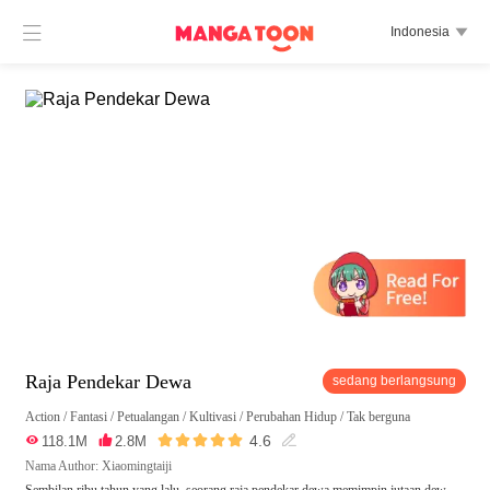

Indonesia

Raja Pendekar Dewa
sedang berlangsung
Action
/
Fantasi
/
Petualangan
/
Kultivasi
/
Perubahan Hidup
/
Tak berguna





4.6

118.1M

2.8M

Nama Author: Xiaomingtaiji
Sembilan ribu tahun yang lalu, seorang raja pendekar dewa memimpin jutaan dew