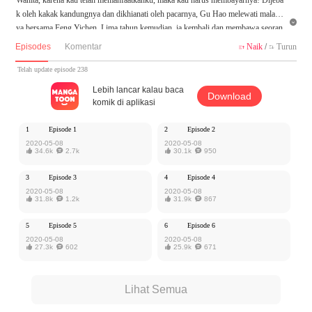
k oleh kakak kandungnya dan dikhianati oleh pacarnya, Gu Hao melewati malamn

ya bersama Feng Yichen. Lima tahun kemudian, ia kembali dan membawa seoran
g anak bersamanya. Menjadi paparazi dan bertemu kembali, ia membongkar sifat a
Episodes
Komentar
Naik
/
Turun


sli Pak Presdir!
Telah update episode 238
Karya ini diterbitkan atas izin MangaToon iReader, isi konten hanyalah pandangan
Lebih lancar kalau baca
Download
pribadi pembuatnya, tidak mewakili MangaToon sendiri
komik di aplikasi
1
Episode 1
2
Episode 2
2020-05-08
2020-05-08

34.6k

2.7k

30.1k

950
3
Episode 3
4
Episode 4
2020-05-08
2020-05-08

31.8k

1.2k

31.9k

867
5
Episode 5
6
Episode 6
2020-05-08
2020-05-08

27.3k

602

25.9k

671
Lihat Semua