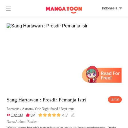

Indonesia

Sang Hartawan : Presdir Pemanja Istri
tamat
Romantis
/
Asmara
/
One Night Stand
/
Bayi imut





4.7

132.1M

3M

Nama Author: iReader
Wanita, karena kau telah memanfaatkanku, maka kau harus membayarnya! Dijeba