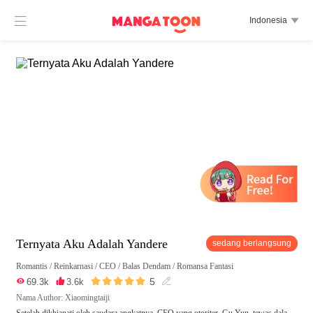

Indonesia

Ternyata Aku Adalah Yandere
sedang berlangsung
Romantis
/
Reinkarnasi
/
CEO
/
Balas Dendam
/
Romansa Fantasi





5

69.3k

3.6k

Nama Author: Xiaomingtaiji
Setelah dikhianati oleh saudara angkatnya, CEO yang otoriter, Gu Yun, tewas dala