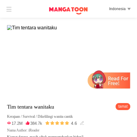

Indonesia

Tim tentara wanitaku
tamat
Kerajaan
/
Survival
/
Dikelilingi wanita cantik





4.6

17.2M

384.7k

Nama Author: iReader
Kiamat datang, masih sibuk mempertahankan hidup?