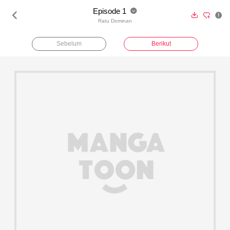
Episode 1





Ratu Dominan
Sebelum
Berikut