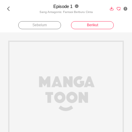
Episode 1





Sang Antagonis: Fantasi Berburu Cinta
Sebelum
Berikut