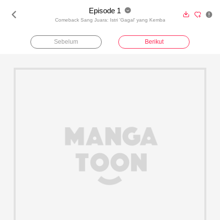
Episode 1





Comeback Sang Juara: Istri 'Gagal' yang Kembali Bersinar
Sebelum
Berikut