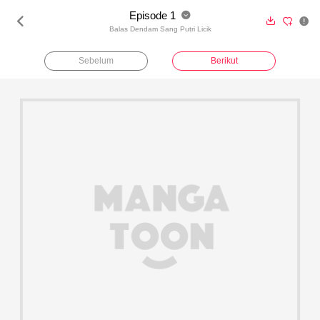
Episode 1





Balas Dendam Sang Putri Licik
Sebelum
Berikut