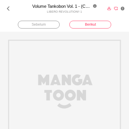
Volume Tankobon Vol. 1 - (Coba Baca)





LIBERO REVOLUTION!! 1
Sebelum
Berikut