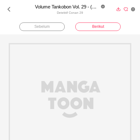
Volume Tankobon Vol. 29 - (Coba Baca)





Detektif Conan 29
Sebelum
Berikut