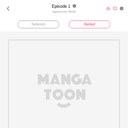
Episode 1





Against the World
Sebelum
Berikut