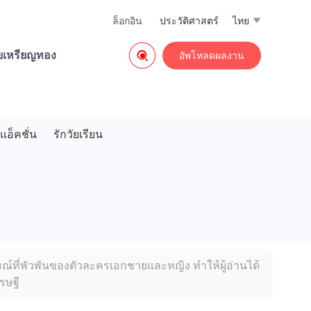
ล็อกอิน
ประวัติศาสตร์
ไทย


วยเหรียญทอง
อัพโหลดผลงาน
แอ็คชั่น
รักวัยเรียน
มณ์ที่พัวพันของตัวละครเอกชายและหญิง ทำให้ผู้อ่านได้
รษฐี