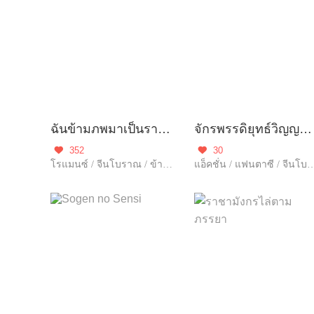
ฉันข้ามภพมาเป็นราชินีชั่วร้าย
จักรพรรดิยุทธ์วิญญาณเทพ
352
30


โรแมนซ์ / จีนโบราณ / ข้ามภพ
แอ็คชั่น / แฟนตาซี / จีนโบราณ / ผจ