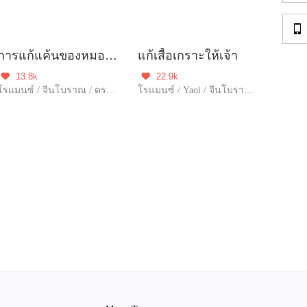

การแก้แค้นของหมอสาวที่เกิดใหม่
แก้เสื้อเกราะให้เจ้า
13.8k
22.9k


โรแมนซ์ / จีนโบราณ / ดราม่า / แก้แค้น / ฮอต / ความรัก / เกิดใหม่
โรแมนซ์ / Yaoi / จีนโบราณ / คุณอาจชอบ / ดราม่า / แก้แค้น / ฮอต / รักหวานฉ่ำ / ความรัก / กลยุทธ์ / โชคชะตา / เกิดใหม่