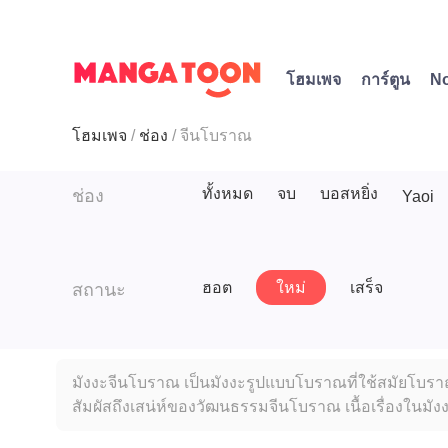
โฮมเพจ
การ์ตูน
N
โฮมเพจ
ช่อง
จีนโบราณ
ทั้งหมด
จบ
บอสหยิ่ง
ช่อง
Yaoi
ฮอต
ใหม่
เสร็จ
สถานะ
มังงะจีนโบราณ เป็นมังงะรูปแบบโบราณที่ใช้สมัยโบราณใ
สัมผัสถึงเสน่ห์ของวัฒนธรรมจีนโบราณ เนื้อเรื่องในมัง