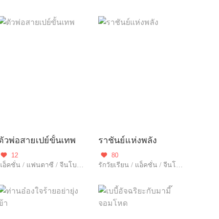
ตัวพ่อสายเปย์ขั้นเทพ
ราชันย์แห่งพลัง
12
80


แอ็คชั่น / แฟนตาซี / จีนโบราณ / ข้ามภพ / ผจญภัย
รักวัยเรียน / แอ็คชั่น / จีนโบราณ / ผจญภัย / แก้แค้น