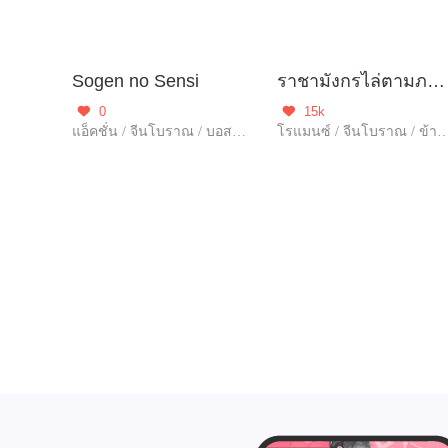
Sogen no Sensi
ราชามังกรไล่ตามภรรยา
0
15k


แอ็คชั่น / จีนโบราณ / บอสหยิ่ง / ฮาเร็ม
โรแมนซ์ / จีนโบราณ / 