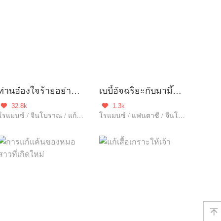
ท่านอ๋องใจร้ายอย่ายุ่งข้า
เบบี้อัจฉริยะกับมามี๊จอมโหด
32.8k
1.3k


โรแมนซ์ / จีนโบราณ / แก้แค้น / ฝ่าอุปสรรค / รักหวานฉ่ำ / ความรัก / เกิดใหม่
โรแมนซ์ / แฟนตาซี / จีนโบราณ / ข้ามภพ
