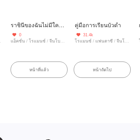
ราชินีของฉันไม่มีใครแตะต้องได้
คู่มือการเรียนบัวดำ
0
31.4k


ข้ามภพ
แอ็คชั่น / โรแมนซ์ / จีนโบราณ
โรแมนซ์ / แฟนตาซี / จีนโบราณ / ข้ามภพ / ตลก / คุณอาจชอบ / ดราม่า / ฝ่าอุปสรรค / อัพเกรด
หน้าที่แล้ว
หน้าถัดไป