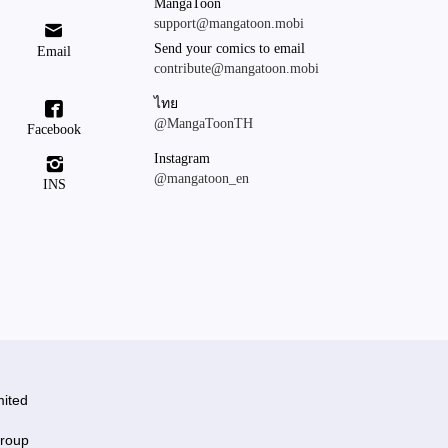
MangaToon
support@mangatoon.mobi

Send your comics to email
Email
contribute@mangatoon.mobi
ไทย

@MangaToonTH
Facebook
Instagram

@mangatoon_en
INS
ited
roup