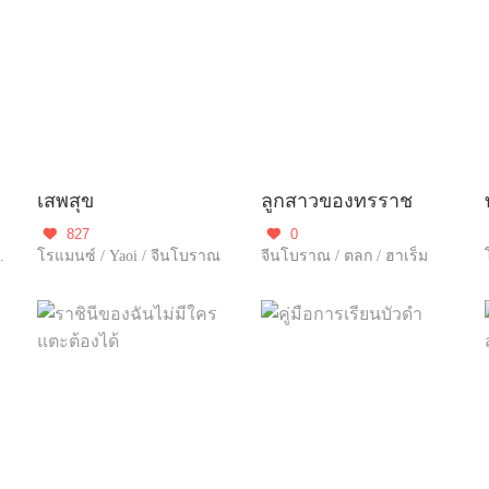
เสพสุข
ลูกสาวของทรราช
827
0


ญภัย / แก้แค้น
โรแมนซ์ / Yaoi / จีนโบราณ
จีนโบราณ / ตลก / ฮาเร็ม