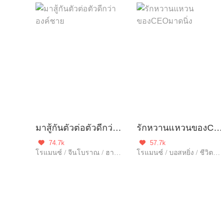
มาสู้กันตัวต่อตัวดีกว่า องค์ชาย
รักหวานแหวนของCEOมาด
74.7k
57.7k


โรแมนซ์ / จีนโบราณ / ฮาเร็ม / รักเศร้า / ความรัก / รักเดียวใจเดียว / จบ
โรแมนซ์ / บอสหยิ่ง / ชีวิตในเมือง / ฮอต / รักเศร้า / หนีพร้อมลูก / ความรัก / รักคืนเดียว / รักเดียวใจเดียว / เอาแต่ใจ / อดทน / จบ