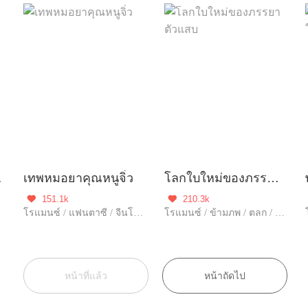
นิ่ง
เทพหมอยาคุณหนูจิ่ว
โลกใบใหม่ของภรรยาตัวแสบ
151.1k
210.3k


โรแมนซ์ / แฟนตาซี / จีนโบราณ / ข้ามภพ / ดราม่า / แก้แค้น / ฮอต / โลกลึกลับ / รักหวานฉ่ำ / บำเพ็ญพรต / กลยุทธ์ / พลังวิเศษ / รักเดียวใจเดียว / เข้มแข็ง / เกิดใหม่
โรแมนซ์ / ข้ามภพ / ตลก / บอสหยิ่ง / ชีวิตคู่ / ดราม่า / แก้แค้น / ฮอต / รักหวานฉ่ำ / รักเศร้า / หนีพร้อมลูก / อัพเกรด / ความรัก / รักคืนเดียว / พลังวิเศษ / รักเดียวใจเดียว / เอาแต่ใจ / ชีวิตในเมือง
หน้าที่แล้ว
หน้าถัดไป