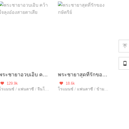


พระชายาอวบเอิบ คว้าใจลุงอ๋องสายตาเสีย
พระชายาสุดที่รักของกษัตริย์
129.9k
18.6k


โรแมนซ์ / แฟนตาซี / จีนโบราณ / ข้ามภพ / ตลก / ดราม่า / แก้แค้น / ฮอต / โลกลึกลับ / ฝ่าอุปสรรค / รักหวานฉ่ำ / ความรัก / รักเดียวใจเดียว
โรแมนซ์ / แฟนตาซี / ข้ามภพ / รักหวานฉ่ำ / ความรัก / รักเดียวใจเดียว / เอาแต่ใจ / โชคชะตา