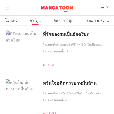

ไทย

โฮมเพจ
การ์ตูน
ค้นหาการ์ตูน
รายการผลงาน
ที่รักของผมเป็นอัจฉริยะ
โรแมนซ์/ตลก/บอสหยิ่ง/ชีวิตคู่/ชีวิตในเมือง/ฮอต/รักหวานฉ่ำ/หนีพร้อมลูก/ความรัก/รักเดียวใจเดียว/เอาแต่ใจ/จบ
อัพเดทถึงตอนที่239
9.6M

หวั่นใจอดีตภรรยาหมื่นล้าน
โรแมนซ์/บอสหยิ่ง/ชีวิตคู่/ชีวิตในเมือง/ดราม่า/ฮอต/รักเศร้า/สัญญารัก/จบ
อัพเดทถึงตอนที่798
15.9M
