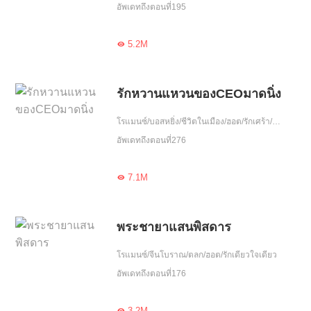
อัพเดทถึงตอนที่195
5.2M

รักหวานแหวนของCEOมาดนิ่ง
โรแมนซ์/บอสหยิ่ง/ชีวิตในเมือง/ฮอต/รักเศร้า/หนีพร้อมลูก/ความรัก/รักคืนเดียว/รักเดียวใจเดียว/เอาแต่ใจ/อดทน/จบ
อัพเดทถึงตอนที่276
7.1M

พระชายาแสนพิสดาร
โรแมนซ์/จีนโบราณ/ตลก/ฮอต/รักเดียวใจเดียว
อัพเดทถึงตอนที่176
3.2M
