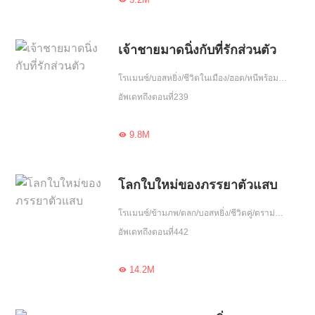
เจ้าชายมาดนิ่งกับที่รักส่วนตัว
โรแมนซ์/บอสหยิ่ง/ชีวิตในเมือง/ฮอต/หนีพร้อมลูก/ความรัก/รักคืนเดียว/เอาแต่ใจ/โชคชะตา/จบ
อัพเดทถึงตอนที่239
9.8M

โลกใบใหม่ของภรรยาตัวแสบ
โรแมนซ์/ข้ามภพ/ตลก/บอสหยิ่ง/ชีวิตคู่/ดราม่า/แก้แค้น/ฮอต/รักหวานฉ่ำ/รักเศร้า/หนีพร้อมลูก/อัพเกรด/ความรัก/รักคืนเดียว/พลังวิเศษ/รักเดียวใจเดียว/เอาแต่ใจ/ชีวิตในเมือง
อัพเดทถึงตอนที่442
14.2M
