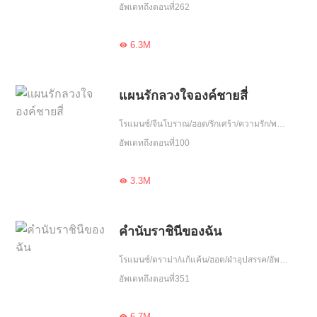
อัพเดทถึงตอนที่262
6.3M

แผนรักลวงใจองค์ชายสี่
โรแมนซ์/จีนโบราณ/ฮอต/รักเศร้า/ความรัก/พบกันอีกครั้ง/จบ
อัพเดทถึงตอนที่100
3.3M

คำนับราชินีของฉัน
โรแมนซ์/ดราม่า/แก้แค้น/ฮอต/ฝ่าอุปสรรค/อัพเกรด/วงการบันเทิง
อัพเดทถึงตอนที่351
6.7M
