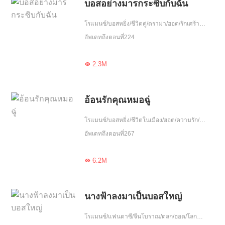
บอสอย่างมารกระซิบกับฉัน
โรแมนซ์/บอสหยิ่ง/ชีวิตคู่/ดราม่า/ฮอต/รักเศร้า/ความรัก/อัพใหม่/คุณอาจชอบ/ชีวิตในเมือง
อัพเดทถึงตอนที่224
2.3M

อ้อนรักคุณหมอฉู่
โรแมนซ์/บอสหยิ่ง/ชีวิตในเมือง/ฮอต/ความรัก/รักเดียวใจเดียว/อ่อนโยน/จบ
อัพเดทถึงตอนที่267
6.2M

นางฟ้าลงมาเป็นบอสใหญ่
โรแมนซ์/แฟนตาซี/จีนโบราณ/ตลก/ฮอต/โลกลึกลับ/ความรัก/โชคชะตา