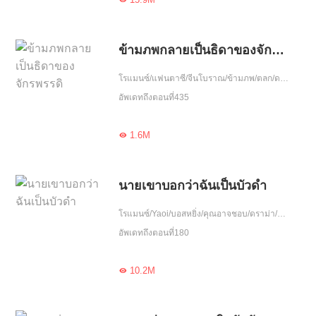
ข้ามภพกลายเป็นธิดาของจักรพรรดิ
โรแมนซ์/แฟนตาซี/จีนโบราณ/ข้ามภพ/ตลก/ดราม่า/ฮอต/โลกลึกลับ/ฝ่าอุปสรรค/สาวหวาน/แอ๊บแป๊ว/น่ารัก/ขี้งอแง/เอาแต่ใจ/อบรม
อัพเดทถึงตอนที่435
1.6M

นายเขาบอกว่าฉันเป็นบัวดำ
โรแมนซ์/Yaoi/บอสหยิ่ง/คุณอาจชอบ/ดราม่า/ฮอต/รักเศร้า/เอาแต่ใจ
อัพเดทถึงตอนที่180
10.2M
