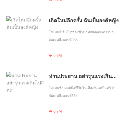
เกิดใหม่อีกครั้ง ฉันเป็นองค์หญิง
โรแมนซ์/จีนโบราณ/ข้ามภพ/ผจญภัย/ดราม่า/แก้แค้น/ฮอต/รักหวานฉ่ำ/รักเศร้า/ความรัก/รักเดียวใจเดียว/เกิดใหม่
อัพเดทถึงตอนที่366
9.6M

ท่านประธาน อย่ารุนแรงเกินไปสิค่ะ
โรแมนซ์/บอสหยิ่ง/ชีวิตในเมือง/ฮอต/รักเศร้า/ความรัก/รักคืนเดียว/เอาแต่ใจ/จบ
อัพเดทถึงตอนที่334
8.7M
