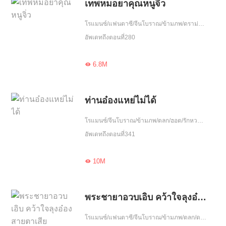
เทพหมอยาคุณหนูจิ่ว
โรแมนซ์/แฟนตาซี/จีนโบราณ/ข้ามภพ/ดราม่า/แก้แค้น/ฮอต/โลกลึกลับ/รักหวานฉ่ำ/บำเพ็ญพรต/กลยุทธ์/พลังวิเศษ/รักเดียวใจเดียว/เข้มแข็ง/เกิดใหม่
อัพเดทถึงตอนที่280
6.8M

ท่านอ๋องแหย่ไม่ได้
โรแมนซ์/จีนโบราณ/ข้ามภพ/ตลก/ฮอต/รักหวานฉ่ำ/ความรัก/จบ
อัพเดทถึงตอนที่341
10M

พระชายาอวบเอิบ คว้าใจลุงอ๋องสายตาเสีย
โรแมนซ์/แฟนตาซี/จีนโบราณ/ข้ามภพ/ตลก/ดราม่า/แก้แค้น/ฮอต/โลกลึกลับ/ฝ่าอุปสรรค/รักหวานฉ่ำ/ความรัก/รักเดียวใจเดียว