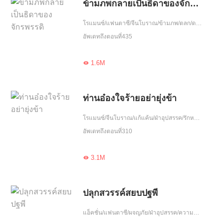
ข้ามภพกลายเป็นธิดาของจักรพรรดิ
โรแมนซ์/แฟนตาซี/จีนโบราณ/ข้ามภพ/ตลก/ดราม่า/ฮอต/โลกลึกลับ/ฝ่าอุปสรรค/สาวหวาน/แอ๊บแป๊ว/น่ารัก/ขี้งอแง/เอาแต่ใจ/อบรม
อัพเดทถึงตอนที่435
1.6M

ท่านอ๋องใจร้ายอย่ายุ่งข้า
โรแมนซ์/จีนโบราณ/แก้แค้น/ฝ่าอุปสรรค/รักหวานฉ่ำ/ความรัก/เกิดใหม่
อัพเดทถึงตอนที่310
3.1M

ปลุกสวรรค์สยบปฐพี
แอ็คชั่น/แฟนตาซี/ผจญภัย/ฝ่าอุปสรรค/ความรัก/ลูกผู้ชาย/ซื่อสัตย์/กล้าหาญ