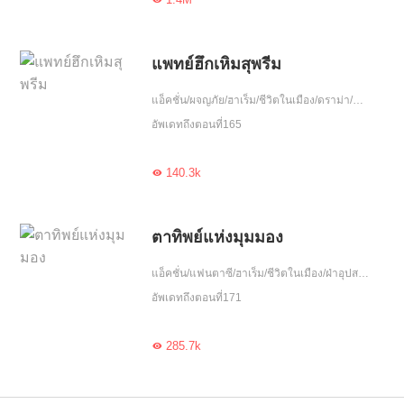
แพทย์ฮึกเหิมสุพรีม
แอ็คชั่น/ผจญภัย/ฮาเร็ม/ชีวิตในเมือง/ดราม่า/ฝ่าอุปสรรค/ลูกผู้ชาย
อัพเดทถึงตอนที่165
140.3k

ตาทิพย์แห่งมุมมอง
แอ็คชั่น/แฟนตาซี/ฮาเร็ม/ชีวิตในเมือง/ฝ่าอุปสรรค/อัพเกรด/พลังวิเศษ
อัพเดทถึงตอนที่171
285.7k
