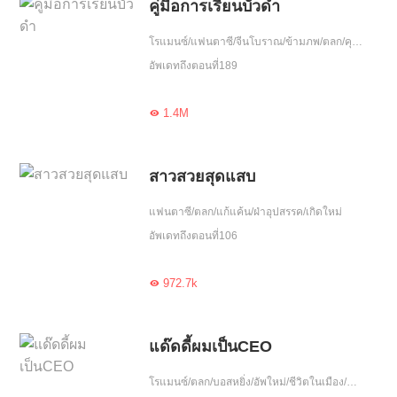
คู่มือการเรียนบัวดำ
โรแมนซ์/แฟนตาซี/จีนโบราณ/ข้ามภพ/ตลก/คุณอาจชอบ/ดราม่า/ฝ่าอุปสรรค/อัพเกรด
อัพเดทถึงตอนที่189
1.4M

สาวสวยสุดแสบ
แฟนตาซี/ตลก/แก้แค้น/ฝ่าอุปสรรค/เกิดใหม่
อัพเดทถึงตอนที่106
972.7k

แด๊ดดี้ผมเป็นCEO
โรแมนซ์/ตลก/บอสหยิ่ง/อัพใหม่/ชีวิตในเมือง/ดราม่า/ฮอต/ฝ่าอุปสรรค/รักหวานฉ่ำ/หนีพร้อมลูก/รักคืนเดียว/รักเดียวใจเดียว/เอาแต่ใจ