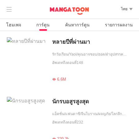

ไทย

โฮมเพจ
การ์ตูน
ค้นหาการ์ตูน
รายการผลงาน
หลายปีที่ผ่านมา
รักวัยเรียน/Yaoi/คุณอาจชอบ/ฮอต/ฝ่าอุปสรรค/วัยรุ่น/อุ่นใจ/รักเดียวใจเดียว/โชคชะตา/สดใส/จบ
อัพเดทถึงตอนที่148
6.6M

นักรบอสูรสูงสุด
แอ็คชั่น/แฟนตาซี/จีนโบราณ/ผจญภัย/โลกลึกลับ/ฝ่าอุปสรรค/ลูกผู้ชาย
อัพเดทถึงตอนที่232
229.3k
