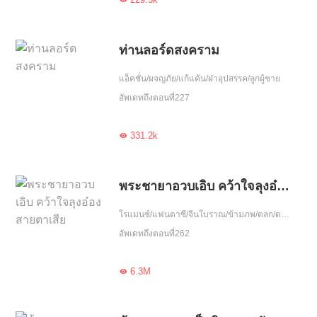
ท่านลอร์ดสงคราม
แอ็คชั่น/ผจญภัย/แก้แค้น/ฝ่าอุปสรรค/ลูกผู้ชาย
อัพเดทถึงตอนที่227
331.2k

พระชายาอวบเอิบ คว้าใจลุงอ๋องสายตาเสีย
โรแมนซ์/แฟนตาซี/จีนโบราณ/ข้ามภพ/ตลก/ดราม่า/แก้แค้น/ฮอต/โลกลึกลับ/ฝ่าอุปสรรค/รักหวานฉ่ำ/ความรัก/รักเดียวใจเดียว
อัพเดทถึงตอนที่262
6.3M
