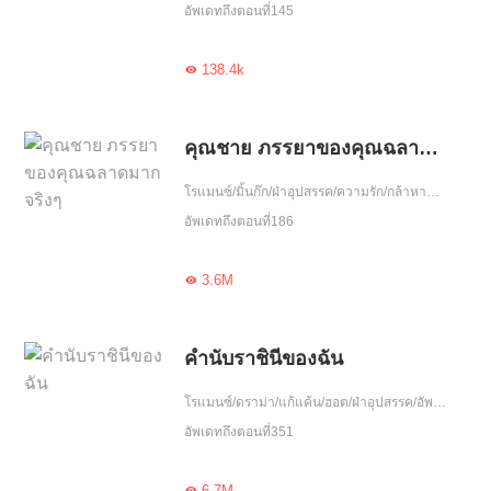
อัพเดทถึงตอนที่145
138.4k

คุณชาย ภรรยาของคุณฉลาดมากจริงๆ
โรแมนซ์/มิ้นก๊ก/ฝ่าอุปสรรค/ความรัก/กล้าหาญ/จบ
อัพเดทถึงตอนที่186
3.6M

คำนับราชินีของฉัน
โรแมนซ์/ดราม่า/แก้แค้น/ฮอต/ฝ่าอุปสรรค/อัพเกรด/วงการบันเทิง
อัพเดทถึงตอนที่351
6.7M
