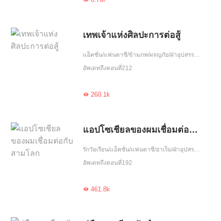
เทพเจ้าแห่งศิลปะการต่อสู้
แอ็คชั่น/แฟนตาซี/ข้ามภพ/ผจญภัย/ฝ่าอุปสรรค/พลังวิเศษ/เกิดใหม่
อัพเดทถึงตอนที่212
260.1k

แอปโซเชียลของผมเชื่อมต่อกับสามโลก
รักวัยเรียน/แอ็คชั่น/แฟนตาซี/ฮาเร็ม/ฝ่าอุปสรรค/อัพเกรด/พลังวิเศษ/ฮีโร่มาช่วย
อัพเดทถึงตอนที่192
461.8k
