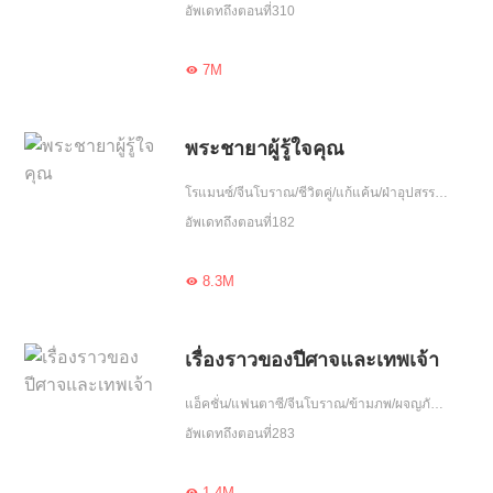
อัพเดทถึงตอนที่310
7M

พระชายาผู้รู้ใจคุณ
โรแมนซ์/จีนโบราณ/ชีวิตคู่/แก้แค้น/ฝ่าอุปสรรค/ความรัก/เกิดใหม่/จบ
อัพเดทถึงตอนที่182
8.3M

เรื่องราวของปีศาจและเทพเจ้า
แอ็คชั่น/แฟนตาซี/จีนโบราณ/ข้ามภพ/ผจญภัย/ชีวิตในเมือง/โลกลึกลับ/ฝ่าอุปสรรค/อัพเกรด/ความรัก/ลูกผู้ชาย/วัยรุ่น/ซื่อสัตย์
อัพเดทถึงตอนที่283
1.4M
