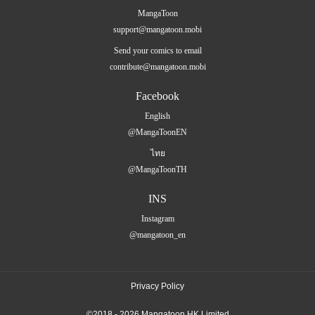
MangaToon
support@mangatoon.mobi
Send your comics to email
contribute@mangatoon.mobi
Facebook
English
@MangaToonEN
ไทย
@MangaToonTH
INS
Instagram
@mangatoon_en
Privacy Policy
©2018 - 2026 Mangatoon HK Limited