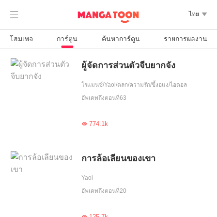

ไทย

โฮมเพจ
การ์ตูน
ค้นหาการ์ตูน
รายการผลงาน
ผู้จัดการส่วนตัวจีบยากจัง
โรแมนซ์/Yaoi/ตลก/ความรัก/ขี้งอแง/ไอดอล
อัพเดทถึงตอนที่63
774.1k

การล้อเลียนของเขา
Yaoi
อัพเดทถึงตอนที่20
125.7k
