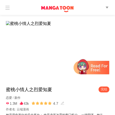


蜜桃小情人之烈爱知夏
完结
恋爱
/
新作





4.7

1.3M

43k

作者名: 云端漫画
她是背负家仇的千金孤女； 他是凌若冰霜的豪门权少。 一场阴谋，她从