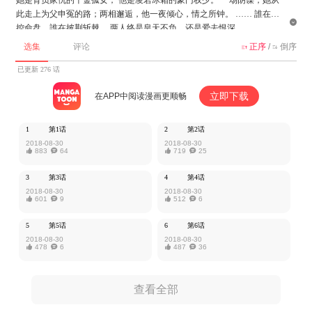
此走上为父申冤的路；两相邂逅，他一夜倾心，情之所钟。 …… 誰在操

控命盘，誰在披荆斩棘， 两人终是皇天不负，还是爱去恨深……
选集
评论
正序
/
倒序


该作品由云端漫画授权MangaToon发布，内容仅为作者本人观点，不代表
MangaToon所持立场。
已更新 276 话
立即下载
在APP中阅读漫画更顺畅
1
第1话
2
第2话
2018-08-30
2018-08-30

883

64

719

25
3
第3话
4
第4话
2018-08-30
2018-08-30

601

9

512

6
5
第5话
6
第6话
2018-08-30
2018-08-30

478

6

487

36
查看全部