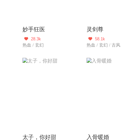
妙手狂医
灵剑尊
28.3k
58.1k


热血 / 玄幻
热血 / 玄幻 / 古风
太子，你好甜
入骨暖婚