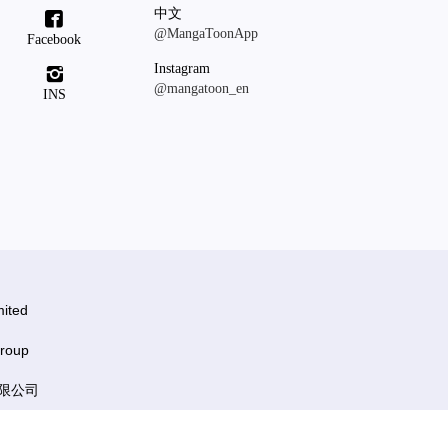
中文

@MangaToonApp
Facebook
Instagram

@mangatoon_en
INS
ited
roup
有限公司