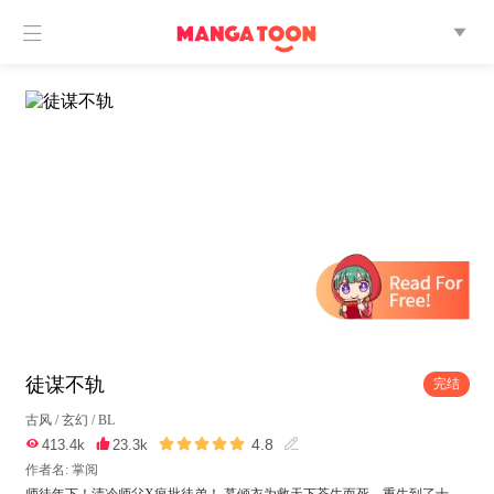


徒谋不轨
完结
古风
/
玄幻
/
BL





4.8

413.4k

23.3k

作者名: 掌阅
师徒年下！清冷师父X疯批徒弟！ 慕倾衣为救天下苍生而死，重生到了十