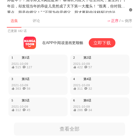
年后，却发现当年的乖徒儿竟然成了天下第一大魔头！ “殷离，你对我尊

重点，我是你师父！” “正因为你是师父，我才要和你这样探讨功法
呢……”
选集
评论
正序
/
倒序


该作品由掌阅授权MangaToon发布，内容仅为作者本人观点，不代表Mang
已更新 182 话
aToon所持立场。
立即下载
在APP中阅读漫画更顺畅
1
第1话
2
第2话
2021-10-09
2021-10-09

515

127

422

57
3
第3话
4
第4话
2021-10-09
2021-10-09

363

58

311

32
5
第5话
6
第6话
2021-10-09
2021-10-09

312

45

286

34
查看全部