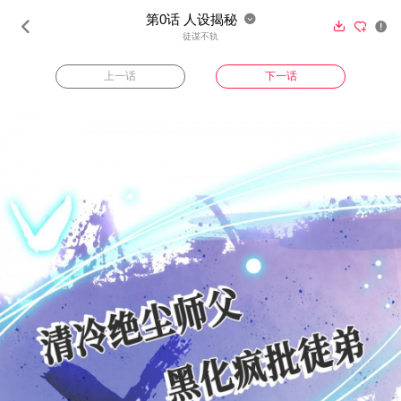
第0话 人设揭秘





徒谋不轨
上一话
下一话