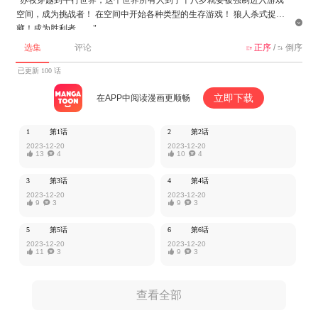
空间，成为挑战者！ 在空间中开始各种类型的生存游戏！ 狼人杀式捉迷

藏！成为胜利者……"
选集
评论
正序
/
倒序


该作品由厦门一八一九授权MangaToon发布，内容仅为作者本人观点，不
代表MangaToon所持立场。
已更新 100 话
立即下载
在APP中阅读漫画更顺畅
1
第1话
2
第2话
2023-12-20
2023-12-20

13

4

10

4
3
第3话
4
第4话
2023-12-20
2023-12-20

9

3

9

3
5
第5话
6
第6话
2023-12-20
2023-12-20

11

3

9

3
查看全部