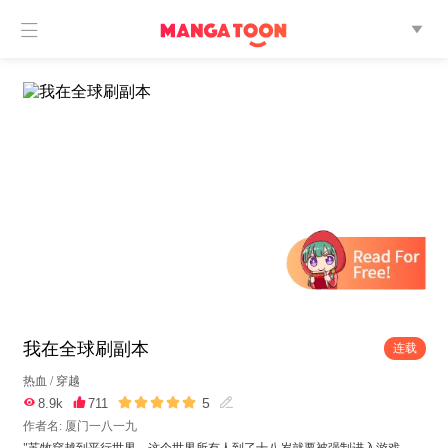


我在全球刷副本
连载
热血
/
穿越





5

8.9k

711

作者名: 厦门一八一九
"苏牧穿越到平行世界，这个世界所有人到了十八岁就要被强制进入游戏