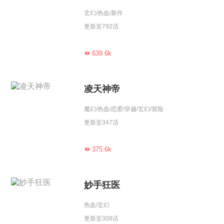
玄幻/热血/新作
更新至792话
639.6k

凌天神帝
魔幻/热血/恋爱/穿越/玄幻/冒险
更新至347话
375.6k

妙手狂医
热血/玄幻
更新至308话