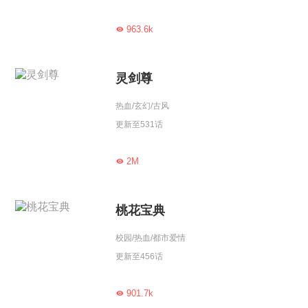
963.6k

灵剑尊
热血/玄幻/古风
更新至531话
2M

桃花宝典
校园/热血/都市爱情
更新至456话
901.7k
