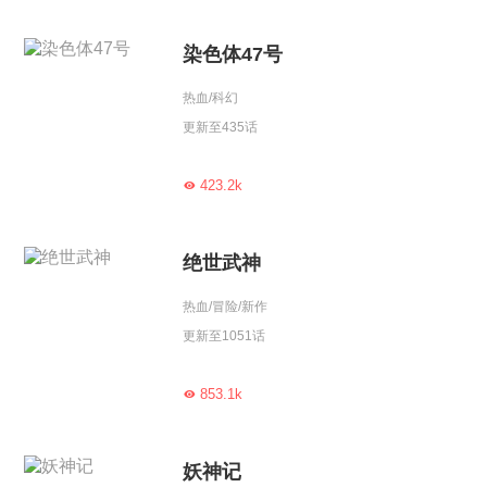
染色体47号
热血/科幻
更新至435话
423.2k

绝世武神
热血/冒险/新作
更新至1051话
853.1k

妖神记