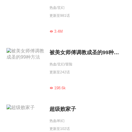
热血/玄幻
更新至981话
3.4M

被美女师傅调教成圣的99种方法
热血/玄幻/冒险
更新至242话
198.6k

超级败家子
热血/科幻
更新至102话