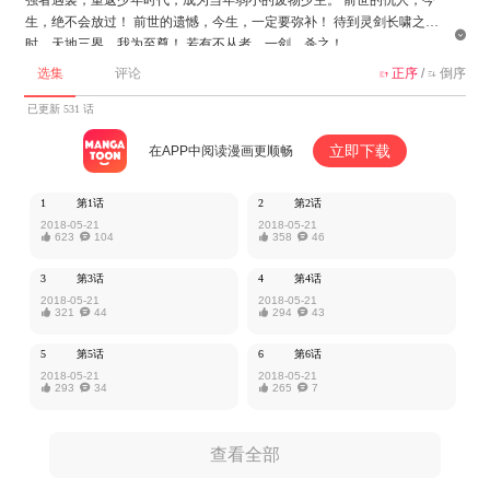
生，绝不会放过！ 前世的遗憾，今生，一定要弥补！ 待到灵剑长啸之

时，天地三界，我为至尊！ 若有不从者，一剑，杀之！
选集
评论
正序
/
倒序


该作品由iCiyuan动漫授权MangaToon发布，内容仅为作者本人观点，不代
表MangaToon所持立场。
已更新 531 话
立即下载
在APP中阅读漫画更顺畅
1
第1话
2
第2话
2018-05-21
2018-05-21

623

104

358

46
3
第3话
4
第4话
2018-05-21
2018-05-21

321

44

294

43
5
第5话
6
第6话
2018-05-21
2018-05-21

293

34

265

7
查看全部