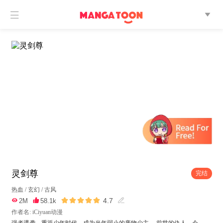


灵剑尊
完结
热血
/
玄幻
/
古风





4.7

2M

58.1k

作者名: iCiyuan动漫
强者遇袭，重返少年时代，成为当年弱小的废物少主。 前世的仇人，今