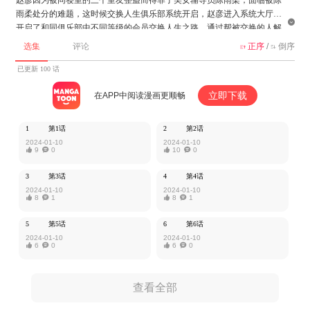
雨柔处分的难题，这时候交换人生俱乐部系统开启，赵彦进入系统大厅，

开启了和同俱乐部中不同等级的会员交换人生之路。通过帮被交换的人解
决问题，完成梦想，兑换道具，强化体能，终于一步步走上了出任CEO，
选集
评论
正序
/
倒序


征服白富美，名车豪宅的精彩人生。
已更新 100 话
该作品由厦门一八一九授权MangaToon发布，内容仅为作者本人观点，不
立即下载
在APP中阅读漫画更顺畅
代表MangaToon所持立场。
1
第1话
2
第2话
2024-01-10
2024-01-10

9

0

10

0
3
第3话
4
第4话
2024-01-10
2024-01-10

8

1

8

1
5
第5话
6
第6话
2024-01-10
2024-01-10

6

0

6

0
查看全部