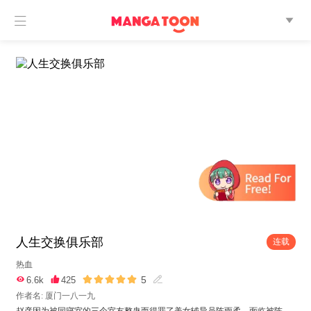


人生交换俱乐部
连载
热血





5

6.6k

425

作者名: 厦门一八一九
赵彦因为被同寝室的三个室友整蛊而得罪了美女辅导员陈雨柔，面临被陈