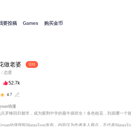
我要投稿
Games
购买金币
花做老婆
完结
血
/
恋爱
52.7k

4.7


iyuan动漫
战兵罗峰回归都市，成为紫荆中学的最牛插班生！各色校花，到底哪一个
iyuan动漫授权MangaToon发布，内容仅为作者本人观点，不代表MangaT