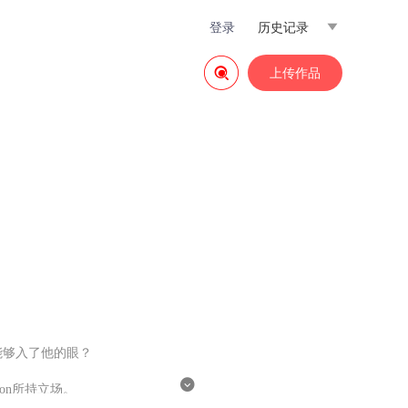
登录
历史记录


上传作品
能够入了他的眼？

oon所持立场。