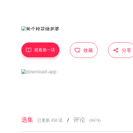



观看第一话
收藏
分享
选集
评论
/
已更新 458 话
(6674)