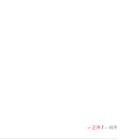
/
正序
倒序

