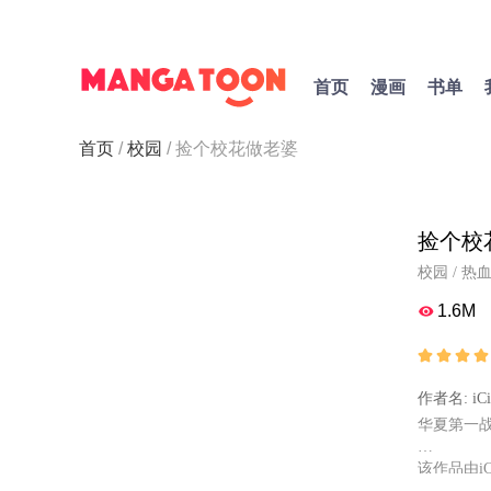
首页
漫画
书单
首页
校园
捡个校花做老婆
捡个校
校园
/
热
1.6M





作者名: iC
华夏第一
该作品由iC