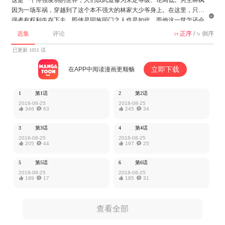
因为一场车祸，穿越到了这个本不强大的林家大少爷身上。在这里，只有

强者有权利生存下去，即使是同族同门之人也是如此。而他这一世怎还会
继续任人宰割。
选集
评论
正序
/
倒序


该作品由云端漫画授权MangaToon发布，内容仅为作者本人观点，不代表
已更新 1051 话
MangaToon所持立场。
立即下载
在APP中阅读漫画更顺畅
1
第1话
2
第2话
2018-08-25
2018-08-25

346

63

245

34
3
第3话
4
第4话
2018-08-25
2018-08-25

205

44

197

25
5
第5话
6
第6话
2018-08-25
2018-08-25

189

17

185

31
查看全部