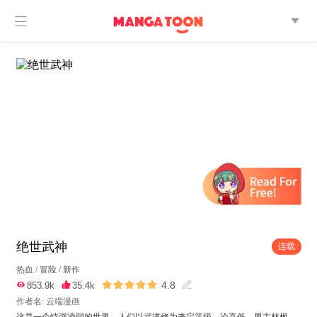


绝世武神
连载
热血
/
冒险
/
新作





4.8

853.9k

35.4k

作者名: 云端漫画
这是一个恃强凌弱的世界，人们以武道修为来定等级、论高低。男主林枫