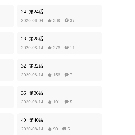
24
第24话
2020-08-04
389
37


28
第28话
2020-08-14
276
11


32
第32话
2020-08-14
156
7


36
第36话
2020-08-14
101
5


40
第40话
2020-08-14
90
5

