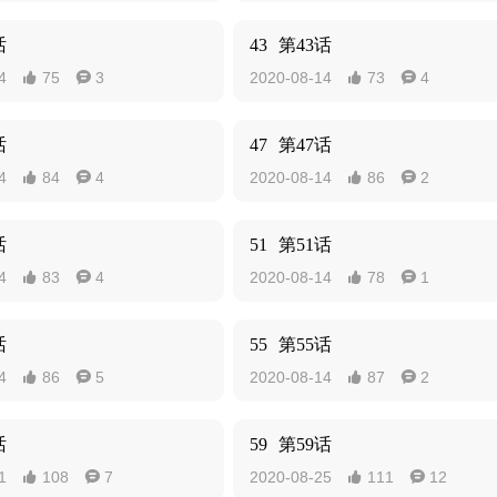
话
43
第43话
4
75
3
2020-08-14
73
4




话
47
第47话
4
84
4
2020-08-14
86
2




话
51
第51话
4
83
4
2020-08-14
78
1




话
55
第55话
4
86
5
2020-08-14
87
2




话
59
第59话
1
108
7
2020-08-25
111
12



