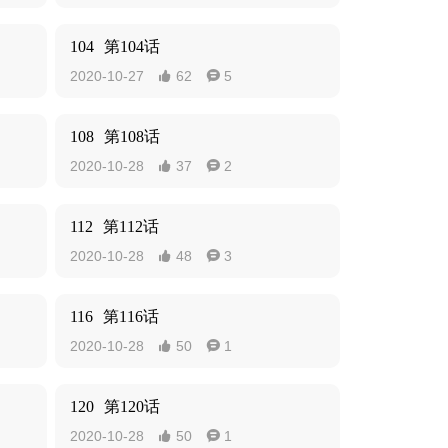
104
第104话
2020-10-27
62
5


108
第108话
2020-10-28
37
2


112
第112话
2020-10-28
48
3


116
第116话
2020-10-28
50
1


120
第120话
2020-10-28
50
1

