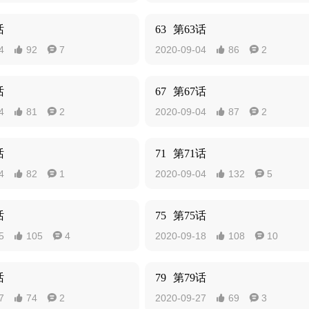
话
63
第63话
4
92
7
2020-09-04
86
2




话
67
第67话
4
81
2
2020-09-04
87
2




话
71
第71话
4
82
1
2020-09-04
132
5




话
75
第75话
5
105
4
2020-09-18
108
10




话
79
第79话
7
74
2
2020-09-27
69
3



