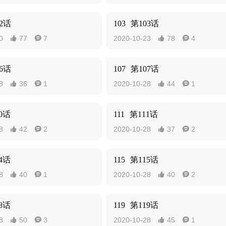
2话
103
第103话
0
77
7
2020-10-23
78
4




6话
107
第107话
8
36
1
2020-10-28
44
1




0话
111
第111话
8
42
2
2020-10-28
37
2




4话
115
第115话
8
40
1
2020-10-28
40
2




8话
119
第119话
8
50
3
2020-10-28
45
1



