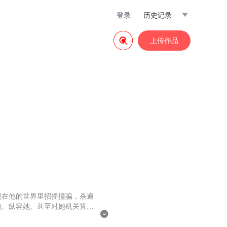
登录
历史记录


上传作品
现在他的世界里招摇撞骗，杀遍
她、纵容她、甚至对她机关算计
