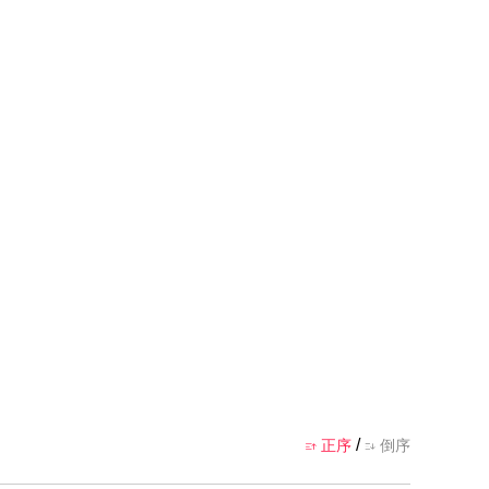
持立场。
/
正序
倒序

