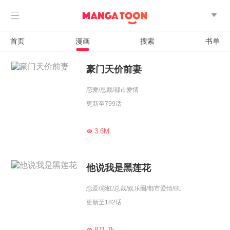


首页
漫画
搜索
书单
豪门天价前妻
恋爱/总裁/都市爱情
更新至799话
3.6M

他说我是黑莲花
恋爱/彩虹/总裁/娱乐圈/都市爱情/BL
更新至182话
871.7k
