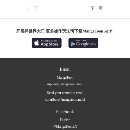
上一页
下一页
开启异世界大门 更多操作玩法请下载MangaToon APP!
Email
MangaToon
support@mangatoon.mobi
Send your comics to email
contribute@mangatoon.mobi
Facebook
English
@MangaToonEN