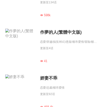
更新至134话
598k

作夢的人(繁體中文版)
恋爱/穿越/搞笑/科幻/悬疑/都市爱情/冒险/都市生活
更新至4话
41

娇妻不乖
恋爱/总裁/都市爱情
更新至92话
468.4k
