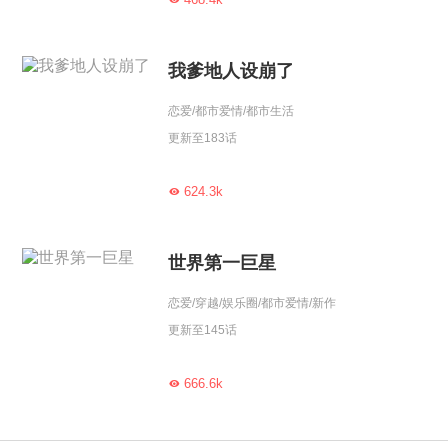
我爹地人设崩了
恋爱/都市爱情/都市生活
更新至183话
624.3k

世界第一巨星
恋爱/穿越/娱乐圈/都市爱情/新作
更新至145话
666.6k
