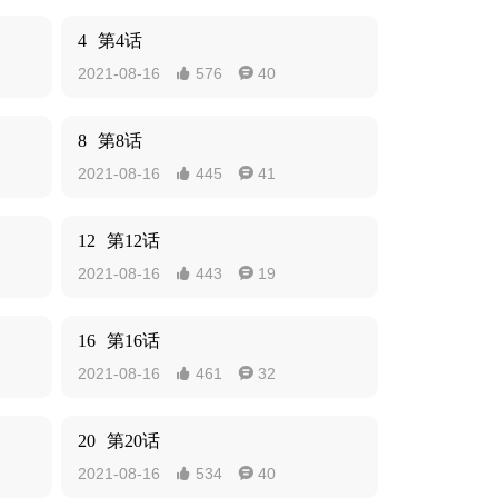
4
第4话
2021-08-16
576
40


8
第8话
2021-08-16
445
41


12
第12话
2021-08-16
443
19


16
第16话
2021-08-16
461
32


20
第20话
2021-08-16
534
40

