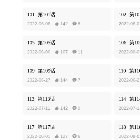
101
第101话
102
第10
2022-06-06
142
8
2022-06-0


105
第105话
106
第10
2022-06-06
167
11
2022-06-0


109
第109话
110
第11
2022-06-27
144
7
2022-06-2


113
第113话
114
第11
2022-07-11
142
9
2022-07-1


117
第117话
118
第11
2022-08-01
127
6
2022-08-0

