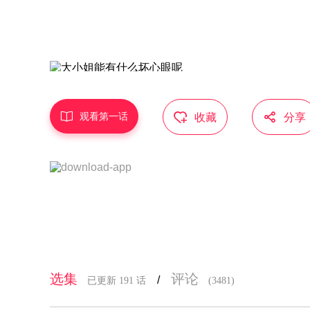



观看第一话
收藏
分享
选集
评论
/
已更新 191 话
(3481)