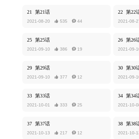
21
第21话
22
第22
2021-08-20
535
44
2021-08-2


25
第25话
26
第26
2021-09-10
386
19
2021-09-1


29
第29话
30
第30
2021-09-10
377
12
2021-09-1


33
第33话
34
第34
2021-10-01
333
25
2021-10-0


37
第37话
38
第38
2021-10-13
217
12
2021-10-1

