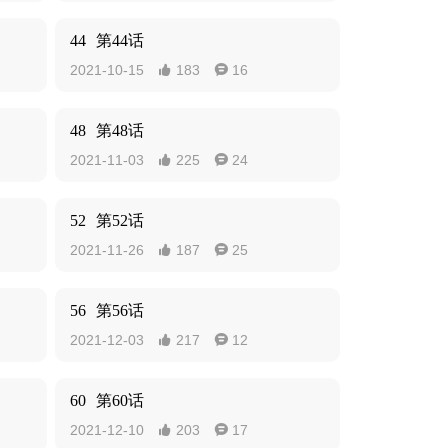
44
第44话
2021-10-15
183
16


48
第48话
2021-11-03
225
24


52
第52话
2021-11-26
187
25


56
第56话
2021-12-03
217
12


60
第60话
2021-12-10
203
17

