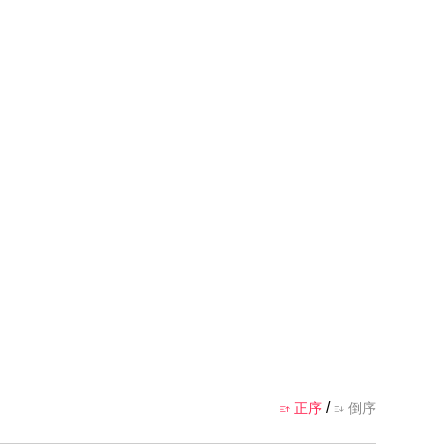
/
正序
倒序

