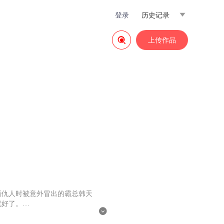
登录
历史记录


上传作品
撕仇人时被意外冒出的霸总韩天
就好了。

n所持立场。