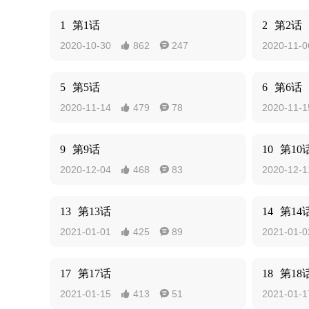
1
第1话
2
第2话
2020-10-30
862
247
2020-11-0


5
第5话
6
第6话
2020-11-14
479
78
2020-11-1


9
第9话
10
第10
2020-12-04
468
83
2020-12-1


13
第13话
14
第14
2021-01-01
425
89
2021-01-0


17
第17话
18
第18
2021-01-15
413
51
2021-01-1

