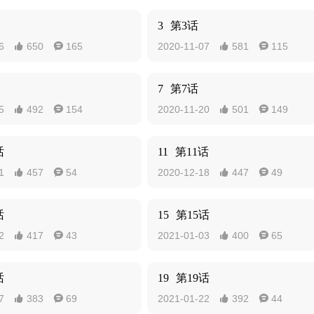
3
第3话
6
650
165
2020-11-07
581
115




7
第7话
5
492
154
2020-11-20
501
149




话
11
第11话
1
457
54
2020-12-18
447
49




话
15
第15话
2
417
43
2021-01-03
400
65




话
19
第19话
7
383
69
2021-01-22
392
44



