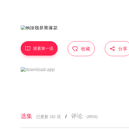
徹骨的傷
該作品由iC



观看第一话
收藏
分享
选集
评论
/
已更新 182 话
(8950)