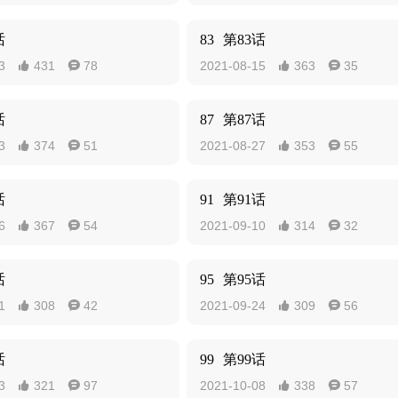
话
83
第83话
3
431
78
2021-08-15
363
35




话
87
第87话
3
374
51
2021-08-27
353
55




话
91
第91话
6
367
54
2021-09-10
314
32




话
95
第95话
1
308
42
2021-09-24
309
56




话
99
第99话
3
321
97
2021-10-08
338
57



