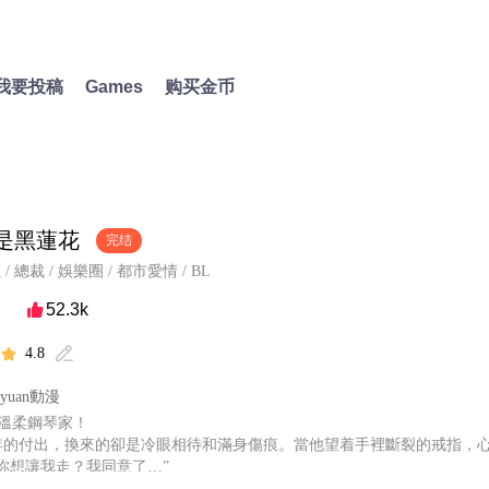
我要投稿
Games
购买金币
是黑蓮花
完结
虹
/
總裁
/
娛樂圈
/
都市愛情
/
BL
52.3k

4.8


iyuan動漫
×溫柔鋼琴家！
年的付出，換來的卻是冷眼相待和滿身傷痕。當他望着手裡斷裂的戒指，
你想讓我走？我同意了…”
，當驚覺真相的顧言笙帶着保鏢砸開溫念南的房門時，溫念南冷笑着拒絕