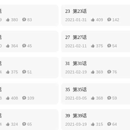
话
23
第23话
9
380
83
2021-01-31
409
142




话
27
第27话
0
364
45
2021-02-11
375
54




话
31
第31话
4
375
51
2021-02-19
369
76




话
35
第35话
8
408
109
2021-03-05
368
59




话
39
第39话
4
324
65
2021-03-19
315
64



