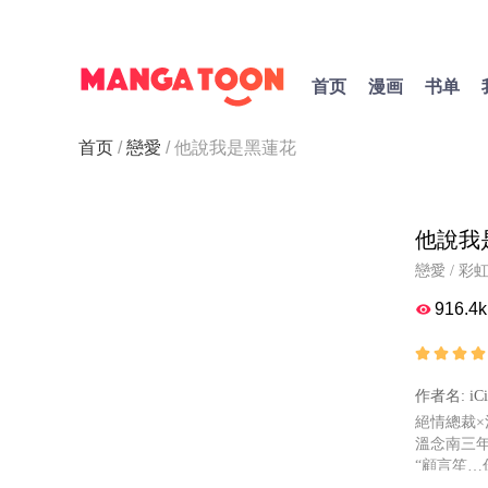
首页
漫画
书单
首页
戀愛
他說我是黑蓮花
他說我
戀愛
/
彩
916.4k





作者名: iC
絕情總裁
溫念南三
“顧言笙…
幾個月後