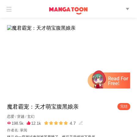


魔君霸宠：天才萌宝腹黑娘亲
完结
恋爱
/
穿越
/
玄幻





4.7

198.5k

12.1k

作者名: 掌阅
林云夕一穿越过来就被某男睡了，然后又悲催掉下悬崖。