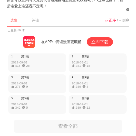
后谁爱上谁还说不定呢！

该作品由崇卓漫画授权MangaToon发布，内容仅为作者本人观点，不代表
选集
评论
正序
/
倒序


MangaToon所持立场。
已更新 60 话
立即下载
在APP中阅读漫画更顺畅
1
第1话
2
第2话
2018-09-01
2018-09-01

415

28

281

18
3
第3话
4
第4话
2018-09-01
2018-09-01

276

9

280

4
5
第5话
6
第6话
2018-09-01
2018-09-01

342

5

289

12
查看全部