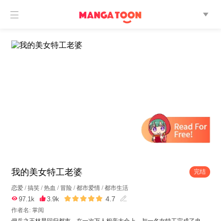


我的美女特工老婆
完结
恋爱
/
搞笑
/
热血
/
冒险
/
都市爱情
/
都市生活





4.7

97.1k

3.9k

作者名: 掌阅
佣兵之王林晨回归都市，在一次万人相亲大会上，与一名女特工完成了史