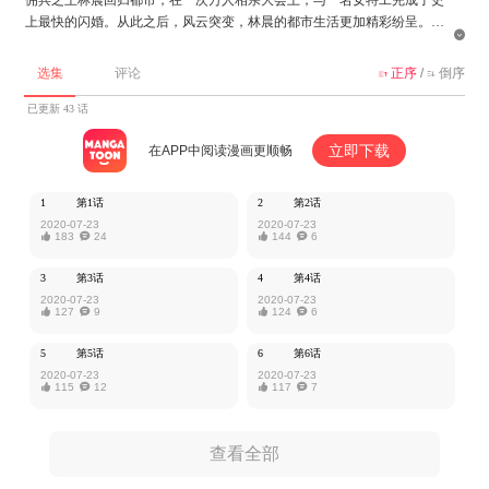
上最快的闪婚。从此之后，风云突变，林晨的都市生活更加精彩纷呈。

该作品由掌阅授权MangaToon发布，内容仅为作者本人观点，不代表Mang
选集
评论
正序
/
倒序


aToon所持立场。
已更新 43 话
立即下载
在APP中阅读漫画更顺畅
1
第1话
2
第2话
2020-07-23
2020-07-23

183

24

144

6
3
第3话
4
第4话
2020-07-23
2020-07-23

127

9

124

6
5
第5话
6
第6话
2020-07-23
2020-07-23

115

12

117

7
查看全部