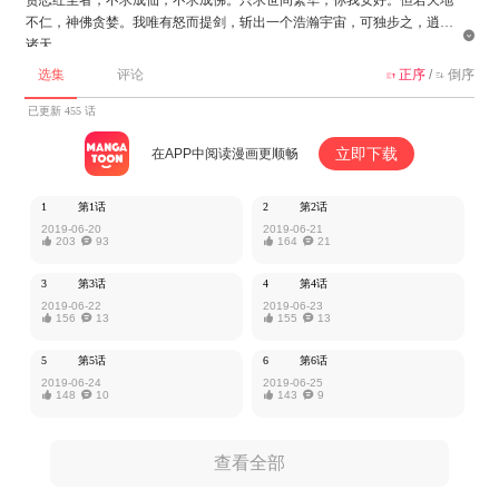
不仁，神佛贪婪。我唯有怒而提剑，斩出一个浩瀚宇宙，可独步之，逍遥

诸天。
选集
评论
正序
/
倒序


该作品由掌阅授权MangaToon发布，内容仅为作者本人观点，不代表Mang
aToon所持立场。
已更新 455 话
立即下载
在APP中阅读漫画更顺畅
1
第1话
2
第2话
2019-06-20
2019-06-21

203

93

164

21
3
第3话
4
第4话
2019-06-22
2019-06-23

156

13

155

13
5
第5话
6
第6话
2019-06-24
2019-06-25

148

10

143

9
查看全部