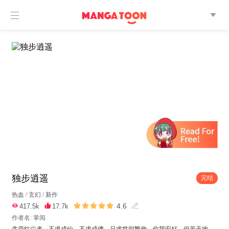


独步逍遥
完结
热血
/
玄幻
/
新作





4.6

417.5k

17.7k

作者名: 掌阅
贪恋红尘者，不求成仙，不求成佛。只求世间繁华，你我安好。但若天地