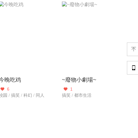


今晚吃鸡
~廢物小劇場~
6
1


校园 / 搞笑 / 科幻 / 同人
搞笑 / 都市生活