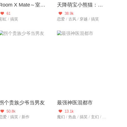
Room X Mate～室友炮炮
天降萌宝小熊猫：萌妃来袭
61
38.9k


彩虹 / 搞笑
恋爱 / 古风 / 穿越 / 搞笑
拐个贵族少爷当男友
最强神医混都市
50.8k
13.1k


恋爱 / 搞笑 / 新作
魔幻 / 热血 / 搞笑 / 玄幻 / 都市生活 / 新作