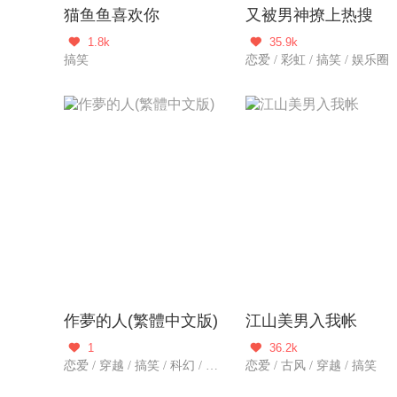
猫鱼鱼喜欢你
又被男神撩上热搜
1.8k
35.9k


搞笑
恋爱 / 彩虹 / 搞笑 / 娱乐圈
作夢的人(繁體中文版)
江山美男入我帐
1
36.2k


恋爱 / 穿越 / 搞笑 / 科幻 / 悬疑 / 都市爱情 / 冒险 / 都市生活
恋爱 / 古风 / 穿越 / 搞笑