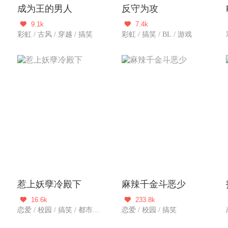
成为王的男人
反守为攻
9.1k
7.4k


彩虹 / 古风 / 穿越 / 搞笑
彩虹 / 搞笑 / BL / 游戏
惹上妖孽冷殿下
麻辣千金斗恶少
16.6k
233.8k


恋爱 / 校园 / 搞笑 / 都市爱情
恋爱 / 校园 / 搞笑