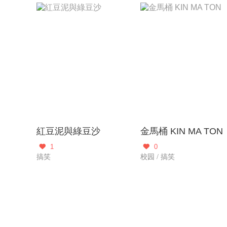
紅豆泥與綠豆沙
金馬桶 KIN MA TON
1
0


搞笑
校园 / 搞笑