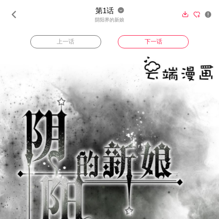
第1话





阴阳界的新娘
上一话
下一话