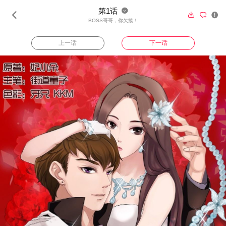
第1话





BOSS哥哥，你欠揍！
上一话
下一话