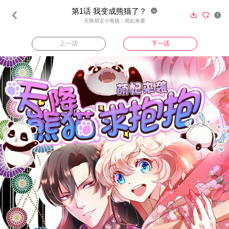
第1话 我变成熊猫了？





天降萌宝小熊猫：萌妃来袭
上一话
下一话