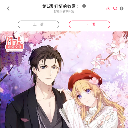
第1话 奸情的败露！





影后老婆不许逃
上一话
下一话