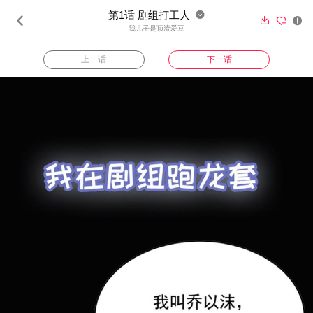
第1话 剧组打工人





我儿子是顶流爱豆
上一话
下一话